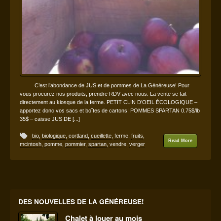
C’est l’abondance de JUS et de pommes de La Généreuse! Pour
vous procurez nos produits, prendre RDV avec nous. La vente se fait
directement au kiosque de la ferme. PETIT CLIN D’OEIL ÉCOLOGIQUE –
apportez donc vos sacs et boîtes de cartons! POMMES SPARTAN 0.75$/lb
35$ – caisse JUS DE [...]
bio
,
biologique
,
cortland
,
cueillette
,
ferme
,
fruits
,
Read More
mcintosh
,
pomme
,
pommier
,
spartan
,
vendre
,
verger
DES NOUVELLES DE LA GÉNÉREUSE!
Chalet à louer au mois