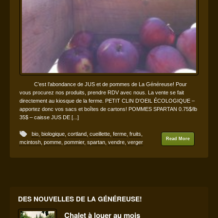
C’est l’abondance de JUS et de pommes de La Généreuse! Pour
vous procurez nos produits, prendre RDV avec nous. La vente se fait
directement au kiosque de la ferme. PETIT CLIN D’OEIL ÉCOLOGIQUE –
apportez donc vos sacs et boîtes de cartons! POMMES SPARTAN 0.75$/lb
35$ – caisse JUS DE [...]
bio
,
biologique
,
cortland
,
cueillette
,
ferme
,
fruits
,
Read More
mcintosh
,
pomme
,
pommier
,
spartan
,
vendre
,
verger
DES NOUVELLES DE LA GÉNÉREUSE!
Chalet à louer au mois