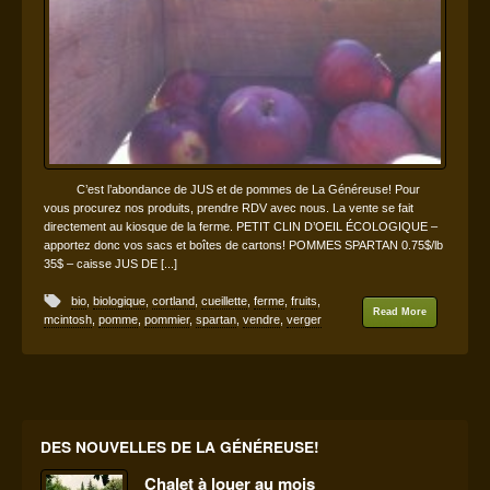
C’est l’abondance de JUS et de pommes de La Généreuse! Pour
vous procurez nos produits, prendre RDV avec nous. La vente se fait
directement au kiosque de la ferme. PETIT CLIN D’OEIL ÉCOLOGIQUE –
apportez donc vos sacs et boîtes de cartons! POMMES SPARTAN 0.75$/lb
35$ – caisse JUS DE [...]
bio
,
biologique
,
cortland
,
cueillette
,
ferme
,
fruits
,
Read More
mcintosh
,
pomme
,
pommier
,
spartan
,
vendre
,
verger
DES NOUVELLES DE LA GÉNÉREUSE!
Chalet à louer au mois