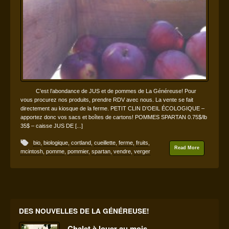
C’est l’abondance de JUS et de pommes de La Généreuse! Pour
vous procurez nos produits, prendre RDV avec nous. La vente se fait
directement au kiosque de la ferme. PETIT CLIN D’OEIL ÉCOLOGIQUE –
apportez donc vos sacs et boîtes de cartons! POMMES SPARTAN 0.75$/lb
35$ – caisse JUS DE [...]
bio
,
biologique
,
cortland
,
cueillette
,
ferme
,
fruits
,
Read More
mcintosh
,
pomme
,
pommier
,
spartan
,
vendre
,
verger
DES NOUVELLES DE LA GÉNÉREUSE!
Chalet à louer au mois